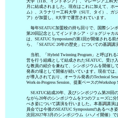
大学（ITB、インドネシア）、マレーシア工科大学
月に結成されました。現在はこれに加えて、ホー
ム）、スラナリー工科大学（SUT、タイ）、ガ
ア）が加盟し、8大学で運営されています。
毎年SEATUC加盟校の持ち回りで、国際シンポジ
第20回記念としてインドネシア・ジョグジャカ
は、SEATUC Symposiumの第1回が開催さ
ら、「SEATUC 20年の歴史」についての基調
当初、「Hybrid Twinning Program」
営を行う組織として結成されたSEATUC。受
な教員の紹介を兼ねて、シンポジウムを開催し
発表の場として開催が続いています。現在では
が導入されており、オーラル発表のTechnical Sessio
Work-in-Progress Session、提案ベースのWorks
SEATUC結成20年、及びシンポジウム第20
ながら20年のシンポジウムを3つのフェーズに分
べき姿について講演を行いました。本基調講演
員会では今後のSEATUC Symposiumのあ
次回2027年3月のシンポジウム（ハノイ開催）では